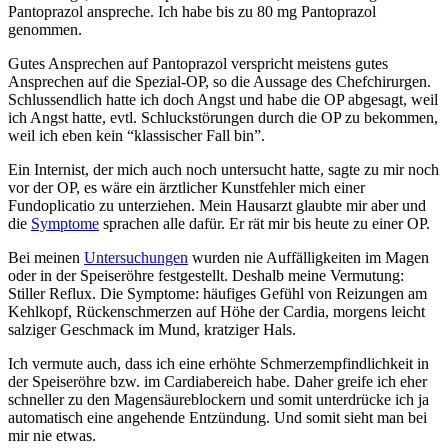
Pantoprazol anspreche. Ich habe bis zu 80 mg Pantoprazol
genommen.
Gutes Ansprechen auf Pantoprazol verspricht meistens gutes
Ansprechen auf die Spezial-OP, so die Aussage des Chefchirurgen.
Schlussendlich hatte ich doch Angst und habe die OP abgesagt, weil
ich Angst hatte, evtl. Schluckstörungen durch die OP zu bekommen,
weil ich eben kein “klassischer Fall bin”.
Ein Internist, der mich auch noch untersucht hatte, sagte zu mir noch
vor der OP, es wäre ein ärztlicher Kunstfehler mich einer
Fundoplicatio zu unterziehen. Mein Hausarzt glaubte mir aber und
die
Symptome
sprachen alle dafür. Er rät mir bis heute zu einer OP.
Bei meinen
Untersuchungen
wurden nie Auffälligkeiten im Magen
oder in der Speiseröhre festgestellt. Deshalb meine Vermutung:
Stiller Reflux. Die Symptome: häufiges Gefühl von Reizungen am
Kehlkopf, Rückenschmerzen auf Höhe der Cardia, morgens leicht
salziger Geschmack im Mund, kratziger Hals.
Ich vermute auch, dass ich eine erhöhte Schmerzempfindlichkeit in
der Speiseröhre bzw. im Cardiabereich habe. Daher greife ich eher
schneller zu den Magensäureblockern und somit unterdrücke ich ja
automatisch eine angehende Entzündung. Und somit sieht man bei
mir nie etwas.