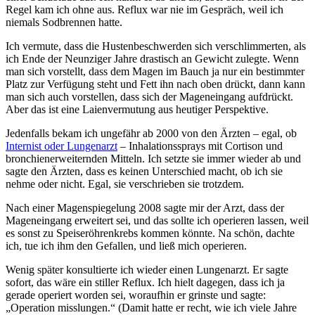
Regel kam ich ohne aus. Reflux war nie im Gespräch, weil ich
niemals Sodbrennen hatte.
Ich vermute, dass die Hustenbeschwerden sich verschlimmerten, als
ich Ende der Neunziger Jahre drastisch an Gewicht zulegte. Wenn
man sich vorstellt, dass dem Magen im Bauch ja nur ein bestimmter
Platz zur Verfügung steht und Fett ihn nach oben drückt, dann kann
man sich auch vorstellen, dass sich der Mageneingang aufdrückt.
Aber das ist eine Laienvermutung aus heutiger Perspektive.
Jedenfalls bekam ich ungefähr ab 2000 von den Ärzten – egal, ob
Internist oder Lungenarzt
– Inhalationssprays mit Cortison und
bronchienerweiternden Mitteln. Ich setzte sie immer wieder ab und
sagte den Ärzten, dass es keinen Unterschied macht, ob ich sie
nehme oder nicht. Egal, sie verschrieben sie trotzdem.
Nach einer Magenspiegelung 2008 sagte mir der Arzt, dass der
Mageneingang erweitert sei, und das sollte ich operieren lassen, weil
es sonst zu Speiseröhrenkrebs kommen könnte. Na schön, dachte
ich, tue ich ihm den Gefallen, und ließ mich operieren.
Wenig später konsultierte ich wieder einen Lungenarzt. Er sagte
sofort, das wäre ein stiller Reflux. Ich hielt dagegen, dass ich ja
gerade operiert worden sei, woraufhin er grinste und sagte:
„Operation misslungen.“ (Damit hatte er recht, wie ich viele Jahre