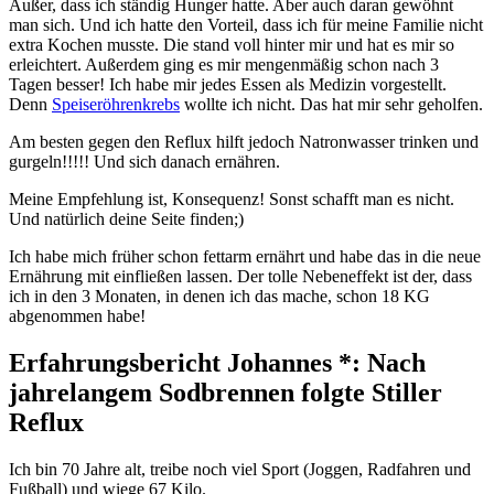
Außer, dass ich ständig Hunger hatte. Aber auch daran gewöhnt
man sich. Und ich hatte den Vorteil, dass ich für meine Familie nicht
extra Kochen musste. Die stand voll hinter mir und hat es mir so
erleichtert. Außerdem ging es mir mengenmäßig schon nach 3
Tagen besser! Ich habe mir jedes Essen als Medizin vorgestellt.
Denn
Speiseröhrenkrebs
wollte ich nicht. Das hat mir sehr geholfen.
Am besten gegen den Reflux hilft jedoch Natronwasser trinken und
gurgeln!!!!! Und sich danach ernähren.
Meine Empfehlung ist, Konsequenz! Sonst schafft man es nicht.
Und natürlich deine Seite finden;)
Ich habe mich früher schon fettarm ernährt und habe das in die neue
Ernährung mit einfließen lassen. Der tolle Nebeneffekt ist der, dass
ich in den 3 Monaten, in denen ich das mache, schon 18 KG
abgenommen habe!
Erfahrungsbericht Johannes *: Nach
jahrelangem Sodbrennen folgte Stiller
Reflux
Ich bin 70 Jahre alt, treibe noch viel Sport (Joggen, Radfahren und
Fußball) und wiege 67 Kilo.