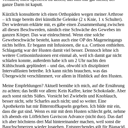
ganze Darm ist kaputt.
Kürzlich konsultierte ich einen Orthopäden wegen meiner Arthrose
– ich trage bereits drei künstliche Gelenke (2 x Knie, 1 x Schulter).
Der wiederum erklärte mir, es gäbe einen Zusammenhang zwischen
all diesen Beschwerden, nämlich eine Schwäche des Gewebes im
ganzen Körper. Das war einleuchtend. Wenn eine solche
Gewebeschwäche besteht, kann auch eine OP des Mageneingangs
nichts helfen. Er begann mit Infusionen, die u.a. Cortison enthielten.
Schlagartig war der Husten damit viel besser. Dennoch lehne ich
weitere Cortisoninfusionen erst einmal ab, weil ich damit gar nicht
schlafen konnte, außerdem habe ich um 2 Uhr nachts den
Kühlschrank geplündert – und das, obwohl ich diszipliniert
Intervallfasten betreibe. Ich kann nichts brauchen, was das
Übergewicht verschlimmert, vor allem in Hinblick auf den Husten.
Meine Empfehlungen? Aktuell bemühe ich mich, auf die Ernährung
zu achten; das heißt vor allem: Kein Kaffee, keine Schokolade. Aber
auch sonst nichts Süßes. Vorsicht bei Zwiebeln und Knoblauch,
besser nicht, sehr Scharfes auch nicht; und so weiter. Eine
Apothekerin hat mir Bitterstoffkapseln gegeben. Ich bilde mir ein,
dass die gut sind. Wenn es mir mit dem Husten schlecht geht, nehme
ich abends ein Löffelchen Gaviscon Advance (nicht duo). Das darf
ich aber höchstens drei Mal hintereinander machen, weil sonst die
Bauchschmerzen wieder losgehen. Entsprechendes gilt für Bianacid,