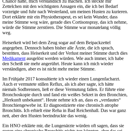
Chance hatte, mich verständlich zu machen. Ich steckte mir
Zettelchen mit den wichtigsten Ansagen ein, die ich bei Bedarf
vorzeigte und fuhr nach Westerland, um meinen Husten zu kurieren.
Dort erklärte mir ein Physiotherapeut, es sei kein Wunder, dass
meine Stimme weg wäre, gerade dies Cortisonspray, das ich nehme,
würde die Stimme zerstören. Die Stimme war monatelang völlig
weg.
Heiserkeit wird bei dem Zeug sogar auf dem Beipackzettel
angegeben. Dennoch haben bisher alle Ärzte, die ich sprach,
bestritten, dass Heiserkeit und der Verlust meiner Stimme durch dies
Medikament
ausgelöst werden würden. Wie auch immer, ich habe
den Scheiß nie mehr angerührt. Heute kann ich mich wieder
verständigen, aber es ist nicht mehr meine Stimme.
Im Frühjahr 2017 konsultierte ich wieder einen Lungenfacharzt.
Auch er vermutete stillen Reflux, als ich aber sagte, ich hätte
niemals Sodbrennen, ließ er diese Vermutung fallen. Er führte eine
Bronchoskopie durch und fand ein weißes Sekret in den Bronchien,
„Herkunft unbekannt“. Heute nehme ich an, dass es „verdautes“
Bronchiengewebe ist. Er diagnostizierte eine chronisch atrophe
Bronchitis. Ich erhielt eine Reha in Bad Reichenhall. Das war ganz
nett, aber den Husten beeindruckte das wenig.
Ein HNO erklärte mir, die Lungenärzte würden oft sagen, dass sie
gegen eine chronische Bronchitis nichts tun könnten, aber das sei