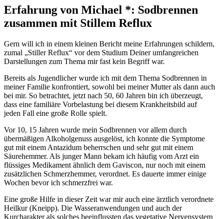
Erfahrung von Michael *: Sodbrennen
zusammen mit Stillem Reflux
Gern will ich in einem kleinen Bericht meine Erfahrungen schildern,
zumal „Stiller Reflux“ vor dem Studium Deiner umfangreichen
Darstellungen zum Thema mir fast kein Begriff war.
Bereits als Jugendlicher wurde ich mit dem Thema Sodbrennen in
meiner Familie konfrontiert, sowohl bei meiner Mutter als dann auch
bei mir. So betrachtet, jetzt nach 50, 60 Jahren bin ich überzeugt,
dass eine familiäre Vorbelastung bei diesem Krankheitsbild auf
jeden Fall eine große Rolle spielt.
Vor 10, 15 Jahren wurde mein Sodbrennen vor allem durch
übermäßigen Alkoholgenuss ausgelöst, ich konnte die Symptome
gut mit einem Antazidum beherrschen und sehr gut mit einem
Säurehemmer. Als junger Mann bekam ich häufig vom Arzt ein
flüssiges Medikament ähnlich dem Gaviscon, nur noch mit einem
zusätzlichen Schmerzhemmer, verordnet. Es dauerte immer einige
Wochen bevor ich schmerzfrei war.
Eine große Hilfe in dieser Zeit war mir auch eine ärztlich verordnete
Heilkur (Kneipp). Die Wasseranwendungen und auch der
Kurcharakter als solches beeinflussten das vegetative Nervensystem