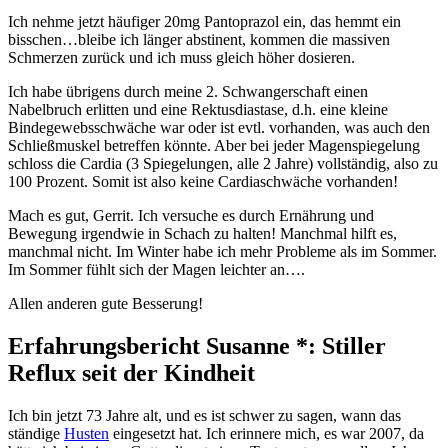
Ich nehme jetzt häufiger 20mg Pantoprazol ein, das hemmt ein
bisschen…bleibe ich länger abstinent, kommen die massiven
Schmerzen zurück und ich muss gleich höher dosieren.
Ich habe übrigens durch meine 2. Schwangerschaft einen
Nabelbruch erlitten und eine Rektusdiastase, d.h. eine kleine
Bindegewebsschwäche war oder ist evtl. vorhanden, was auch den
Schließmuskel betreffen könnte. Aber bei jeder Magenspiegelung
schloss die Cardia (3 Spiegelungen, alle 2 Jahre) vollständig, also zu
100 Prozent. Somit ist also keine Cardiaschwäche vorhanden!
Mach es gut, Gerrit. Ich versuche es durch Ernährung und
Bewegung irgendwie in Schach zu halten! Manchmal hilft es,
manchmal nicht. Im Winter habe ich mehr Probleme als im Sommer.
Im Sommer fühlt sich der Magen leichter an….
Allen anderen gute Besserung!
Erfahrungsbericht Susanne *: Stiller
Reflux seit der Kindheit
Ich bin jetzt 73 Jahre alt, und es ist schwer zu sagen, wann das
ständige
Husten
eingesetzt hat. Ich erinnere mich, es war 2007, da