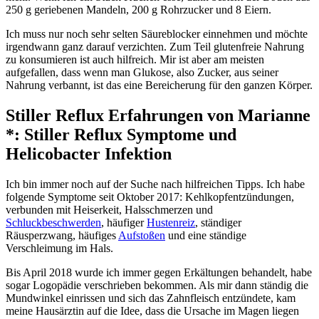
250 g geriebenen Mandeln, 200 g Rohrzucker und 8 Eiern.
Ich muss nur noch sehr selten Säureblocker einnehmen und möchte
irgendwann ganz darauf verzichten. Zum Teil glutenfreie Nahrung
zu konsumieren ist auch hilfreich. Mir ist aber am meisten
aufgefallen, dass wenn man Glukose, also Zucker, aus seiner
Nahrung verbannt, ist das eine Bereicherung für den ganzen Körper.
Stiller Reflux Erfahrungen von Marianne
*: Stiller Reflux Symptome und
Helicobacter Infektion
Ich bin immer noch auf der Suche nach hilfreichen Tipps. Ich habe
folgende Symptome seit Oktober 2017: Kehlkopfentzündungen,
verbunden mit Heiserkeit, Halsschmerzen und
Schluckbeschwerden
, häufiger
Hustenreiz
, ständiger
Räusperzwang, häufiges
Aufstoßen
und eine ständige
Verschleimung im Hals.
Bis April 2018 wurde ich immer gegen Erkältungen behandelt, habe
sogar Logopädie verschrieben bekommen. Als mir dann ständig die
Mundwinkel einrissen und sich das Zahnfleisch entzündete, kam
meine Hausärztin auf die Idee, dass die Ursache im Magen liegen