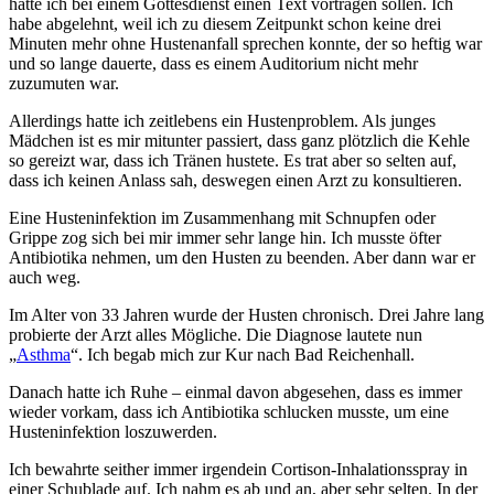
hätte ich bei einem Gottesdienst einen Text vortragen sollen. Ich
habe abgelehnt, weil ich zu diesem Zeitpunkt schon keine drei
Minuten mehr ohne Hustenanfall sprechen konnte, der so heftig war
und so lange dauerte, dass es einem Auditorium nicht mehr
zuzumuten war.
Allerdings hatte ich zeitlebens ein Hustenproblem. Als junges
Mädchen ist es mir mitunter passiert, dass ganz plötzlich die Kehle
so gereizt war, dass ich Tränen hustete. Es trat aber so selten auf,
dass ich keinen Anlass sah, deswegen einen Arzt zu konsultieren.
Eine Husteninfektion im Zusammenhang mit Schnupfen oder
Grippe zog sich bei mir immer sehr lange hin. Ich musste öfter
Antibiotika nehmen, um den Husten zu beenden. Aber dann war er
auch weg.
Im Alter von 33 Jahren wurde der Husten chronisch. Drei Jahre lang
probierte der Arzt alles Mögliche. Die Diagnose lautete nun
„
Asthma
“. Ich begab mich zur Kur nach Bad Reichenhall.
Danach hatte ich Ruhe – einmal davon abgesehen, dass es immer
wieder vorkam, dass ich Antibiotika schlucken musste, um eine
Husteninfektion loszuwerden.
Ich bewahrte seither immer irgendein Cortison-Inhalationsspray in
einer Schublade auf. Ich nahm es ab und an, aber sehr selten. In der