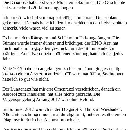
Die Diagnose habe erst vor 3 Monaten bekommen. Die Geschichte
hat vor mehr als 20 Jahren angefangen.
Ich bin 65, wir sind vor knapp dreißig Jahren nach Deutschland
gekommen. Damals habe ich den Unterschied an den Lebensmitteln
gemerkt, viele waren viel zu sauer.
Es hat mit dem Räuspern und Schleim im Hals angefangen. Die
Stimme wurde immer dünner und brüchiger, der HNO-Arzt hat
mich mal zum Logopäden geschickt, um die Stimmbänder zu
kräftigen. Auch Nasennebenhöhlenentzündung hatte ich fast jedes
Jahr.
Mitte 2015 habe ich angefangen, zu husten. Dann ging es richtig
los, von einem Arzt zum anderen. CT war unauffällig, Sodbrennen
hatte ich so gut wie nicht.
Der Lungenarzt hat mir erst Omeprazol verschrieben, danach ein
Aerosol zum Inhalieren, hat alles nichts gebracht. Die
Magenspiegelung Anfang 2017 war ohne Befund.
Im Sommer 2017 war ich in der Diagnostik-Klinik in Wiesbaden.
Alle Untersuchungen noch mal durchgeführt, mit der resultierenden
Diagnose intrinsisches Asthma bronchiale.
Der Husten war wirklich schlimm, ich war völlig erschöpft und war