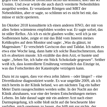
Unsinn. Und zwar würde die auch durch vereiterte Nebenhöhlen
ausgelöst werden. Er veranlasste Röntgen und MRT der
Nebenhöhlen, aber er sagte, so schlimm sei es nicht bei mir, das
müsse er nicht operieren.
Im Oktober 2018 konsultierte ich einen anderen HNO, der mir von
allen Seiten wärmstens empfohlen worden war. Er sagte sofort, das
ist stiller Reflux. Als ich es nicht glauben wollte, weil ich ja nie
Sodbrennen habe, zeigte er mir das Bild vom Inneren meines
Kehlkopfes auf dem Monitor und sagte: „Was da glänzt, ist
Magensäure.“ Er verschrieb Gaviscon duo und Talidat. Ich nahm es
etwa eine Woche lang, dann hatte ich solche Bauchschmerzen, dass
ich es absetzen musste. Ich erzählte das dem Arzt, er hustete und
sagte: „Sehen Sie, ich habe ein Stück Schokolade gegessen“. Seither
weiß ich, dass kontrollierte Ernährung vermutlich das Einzige ist,
was das Fortschreiten der Katastrophe verzögern kann.
Dazu ist zu sagen, dass vor etwa zehn Jahren – oder länger? – eine
Divertikulose diagnostiziert wurde. Es war ungefähr 2009, als ich
mich bereits in der Klinik befand, wo am nächsten Tag ein halber
Meter Darm rausgeschnitten werden sollte. In der Nacht aus der
Klinik abzuhauen, war eine der besten Entscheidungen meines
Lebens. Im Jahr darauf sagte mir ein anderer Arzt nach einer
Darmspiegelung, ich sollte bloß nicht auf die bescheuerte Idee
verfallen, mich operieren zu lassen, das hilft mir gar nichts, der