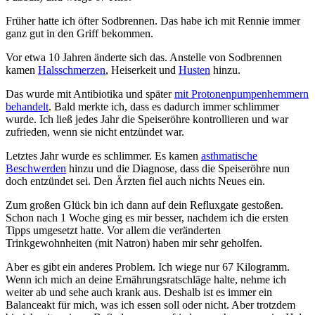
Früher hatte ich öfter Sodbrennen. Das habe ich mit Rennie immer
ganz gut in den Griff bekommen.
Vor etwa 10 Jahren änderte sich das. Anstelle von Sodbrennen
kamen
Halsschmerzen
, Heiserkeit und
Husten
hinzu.
Das wurde mit Antibiotika und später
mit Protonenpumpenhemmern
behandelt
. Bald merkte ich, dass es dadurch immer schlimmer
wurde. Ich ließ jedes Jahr die Speiseröhre kontrollieren und war
zufrieden, wenn sie nicht entzündet war.
Letztes Jahr wurde es schlimmer. Es kamen
asthmatische
Beschwerden
hinzu und die Diagnose, dass die Speiseröhre nun
doch entzündet sei. Den Ärzten fiel auch nichts Neues ein.
Zum großen Glück bin ich dann auf dein Refluxgate gestoßen.
Schon nach 1 Woche ging es mir besser, nachdem ich die ersten
Tipps umgesetzt hatte. Vor allem die veränderten
Trinkgewohnheiten (mit Natron) haben mir sehr geholfen.
Aber es gibt ein anderes Problem. Ich wiege nur 67 Kilogramm.
Wenn ich mich an deine Ernährungsratschläge halte, nehme ich
weiter ab und sehe auch krank aus. Deshalb ist es immer ein
Balanceakt für mich, was ich essen soll oder nicht. Aber trotzdem