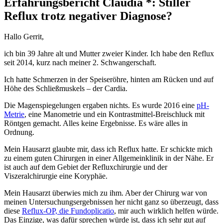
Erfahrungsbericht Claudia *: Stiller
Reflux trotz negativer Diagnose?
Hallo Gerrit,
ich bin 39 Jahre alt und Mutter zweier Kinder. Ich habe den Reflux
seit 2014, kurz nach meiner 2. Schwangerschaft.
Ich hatte Schmerzen in der Speiseröhre, hinten am Rücken und auf
Höhe des Schließmuskels – der Cardia.
Die Magenspiegelungen ergaben nichts. Es wurde 2016 eine
pH-
Metrie
, eine Manometrie und ein Kontrastmittel-Breischluck mit
Röntgen gemacht. Alles keine Ergebnisse. Es wäre alles in
Ordnung.
Mein Hausarzt glaubte mir, dass ich Reflux hatte. Er schickte mich
zu einem guten Chirurgen in einer Allgemeinklinik in der Nähe. Er
ist auch auf dem Gebiet der Refluxchirurgie und der
Viszeralchirurgie eine Koryphäe.
Mein Hausarzt überwies mich zu ihm. Aber der Chirurg war von
meinen Untersuchungsergebnissen her nicht ganz so überzeugt, dass
diese
Reflux-OP, die Fundoplicatio
, mir auch wirklich helfen würde.
Das Einzige, was dafür sprechen würde ist, dass ich sehr gut auf