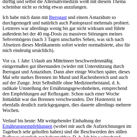
dürftig und selbst die Alternativmedizin weiß mit diesem Thema
scheinbar nicht so richtig etwas anzufangen.
Ich habe mich dann mit
Iberogast
und einem Antazidum so
durchgemogelt und natürlich auch Pantoprazol mehrmals probiert.
Letzteres war allerdings wenig bis gar nicht wirksam und führte
außerdem bei der 40 mg-Dosis zu massiven Störungen meines
Sehvermögens (nach 3 Tagen unscharfes Sehen, was sich nach
Absetzen dieses Medikaments sofort wieder normalisierte, also für
mich eindeutig ursächlich).
Vor ca. 1 Jahr: Urlaub am Mittelmeer beschwerdenmäßig
einigermaßen gut überstanden (wieder mit Unterstützung durch
Iberogast und Antazidum. Dann aber einige Wochen später, dieses
Mal sehr starkes Brennen im Mund und Rachenbereich und auch
auf der Zunge. Jetzt Selbsthilfe ohne Medizinerbeistand, d. h.
radikale Umstellung der Ernährungsgewohnheiten, entsprechend
den Empfehlungen auf Refluxgate. Schon nach einer Woche
Initialdiät war das Brennen verschwunden. Der Hustenreiz ist
ebenfalls deutlich zurückgegangen, dies dauerte allerdings mehrere
Wochen.
Verlauf bis heute: Mit weitgehender Einhaltung der
Ernährungsempfehlungen
(wobei mir auch die Aufzeichnungen im
Tagebuch sehr geholfen haben) sind die Beschwerden des stillen