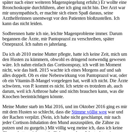
später nach einer weiteren Magenspiegelung erfuhr.) Er wollte eine
Bronchoskopie durchführen, aber ich ging nicht hin. Der Arzt war
mir unsympathisch, er machte sich einen Spaß daraus, seine
Arzthelferinnen unentwegt vor den Patienten bloßzustellen. Ich
kann das nicht leiden.
Sodbrennen hatte ich nie, leichte Magenprobleme immer. Darum
begannen die Ärzte, mir Pantoprazol zu verschreiben, später
Omeprazol. Ich nahm es jahrelang.
Da ich ab 2010 meine Mutter pflegte, hatte ich keine Zeit, mich um
den Husten zu kümmern, obwohl es dringend notwendig gewesen
wäre. Ich nahm einfach das Cortisonspray, ich weiß im Moment
nicht, wie das hieß. 2015 wachte ich eines Morgens auf und sah
alles doppelt. Ob es eine Nebenwirkung von Pantoprazol war, oder
ob ein Vitamin-B-Mangel vorgelegen hat, weiß ich nicht. Die Ärzte
schwören, von P. kommt es nicht. Ich setzte es trotzdem ab, auch
darum, weil ich Arthrose habe und nichts brauchen kann, was die
Knochen beeinträchtigen könnte.
Meine Mutter starb im Mai 2016, und im Oktober 2016 ging es mir
mit dem Husten so schlecht, dass die
Stimme völlig weg
war und
der Rachen verpilzt. (Nein, ich habe nicht geschlampt, mir nach
jeder Cortison-Inhalation den Mund auszuspülen, die Zähne zu
putzen und zu gurgeln.) Mit völlig weg meine ich, dass ich keine