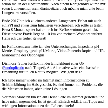
schon mal in der Notaufnahme. Nach einem Röntgenbild wurde mir
sogar Lungenemphysem diagnostiziert, ich möchte mich bitte beim
Lungenarzt vorstellen.
Ende 2017 bin ich zu einem anderen Lungenarzt. Er hat mir auch
ein PPI und etwas zum Inhalieren verschrieben, ich sollte es testen.
Etwa 8 Monate später hat er mich ins Refluxzentrum geschickt.
Diese private Praxis liegt ca. 10 km von meinem Wohnort entfernt.
Hätte ich das früher gewusst!
Im Refluxzentrum hatte ich vier Untersuchungen: Impedanz-pH-
Metrie, Oropharyngeale pH-Metrie, Video-Panendoskopie und HR-
Manometrie des Ösophagus.
Diagnose: Stiller Reflux mit der Empfehlung einer OP
(
Fundoplicatio
nach Toupet). Als Alternative wäre eine basische
Ernährung für Stillen Reflux möglich. Wie geht das?
Ich habe immer wieder im Internet nach Informationen zu
Schleimbildung im Hals gesucht. Es sind immer nur Probleme, die
die Menschen haben, aber keine Lösungen.
Vor zwei Monaten bin ich auf Deine Seite im Internet gestoßen und
habe mich angemeldet. Es ist genial! Einfach erklärt, mit Tipps und
wichtigen Informationen zu den Lebensmitteln!