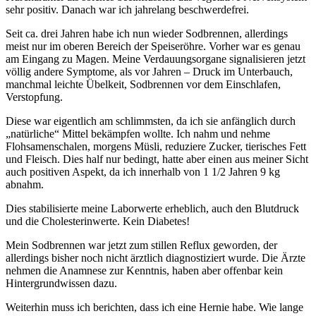
sehr positiv. Danach war ich jahrelang beschwerdefrei.
Seit ca. drei Jahren habe ich nun wieder Sodbrennen, allerdings
meist nur im oberen Bereich der Speiseröhre. Vorher war es genau
am Eingang zu Magen. Meine Verdauungsorgane signalisieren jetzt
völlig andere Symptome, als vor Jahren – Druck im Unterbauch,
manchmal leichte Übelkeit, Sodbrennen vor dem Einschlafen,
Verstopfung.
Diese war eigentlich am schlimmsten, da ich sie anfänglich durch
„natürliche“ Mittel bekämpfen wollte. Ich nahm und nehme
Flohsamenschalen, morgens Müsli, reduziere Zucker, tierisches Fett
und Fleisch. Dies half nur bedingt, hatte aber einen aus meiner Sicht
auch positiven Aspekt, da ich innerhalb von 1 1/2 Jahren 9 kg
abnahm.
Dies stabilisierte meine Laborwerte erheblich, auch den Blutdruck
und die Cholesterinwerte. Kein Diabetes!
Mein Sodbrennen war jetzt zum stillen Reflux geworden, der
allerdings bisher noch nicht ärztlich diagnostiziert wurde. Die Ärzte
nehmen die Anamnese zur Kenntnis, haben aber offenbar kein
Hintergrundwissen dazu.
Weiterhin muss ich berichten, dass ich eine Hernie habe. Wie lange