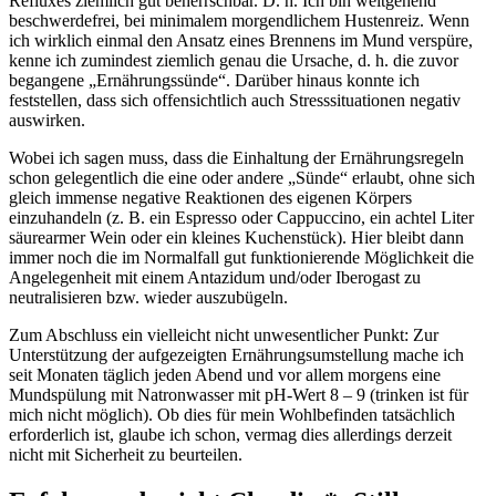
Refluxes ziemlich gut beherrschbar. D. h. Ich bin weitgehend
beschwerdefrei, bei minimalem morgendlichem Hustenreiz. Wenn
ich wirklich einmal den Ansatz eines Brennens im Mund verspüre,
kenne ich zumindest ziemlich genau die Ursache, d. h. die zuvor
begangene „Ernährungssünde“. Darüber hinaus konnte ich
feststellen, dass sich offensichtlich auch Stresssituationen negativ
auswirken.
Wobei ich sagen muss, dass die Einhaltung der Ernährungsregeln
schon gelegentlich die eine oder andere „Sünde“ erlaubt, ohne sich
gleich immense negative Reaktionen des eigenen Körpers
einzuhandeln (z. B. ein Espresso oder Cappuccino, ein achtel Liter
säurearmer Wein oder ein kleines Kuchenstück). Hier bleibt dann
immer noch die im Normalfall gut funktionierende Möglichkeit die
Angelegenheit mit einem Antazidum und/oder Iberogast zu
neutralisieren bzw. wieder auszubügeln.
Zum Abschluss ein vielleicht nicht unwesentlicher Punkt: Zur
Unterstützung der aufgezeigten Ernährungsumstellung mache ich
seit Monaten täglich jeden Abend und vor allem morgens eine
Mundspülung mit Natronwasser mit pH-Wert 8 – 9 (trinken ist für
mich nicht möglich). Ob dies für mein Wohlbefinden tatsächlich
erforderlich ist, glaube ich schon, vermag dies allerdings derzeit
nicht mit Sicherheit zu beurteilen.