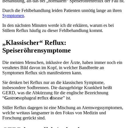
Behandlung, als das bei „normalem“ Speiseröhrenreflux der Fall ist.
Durch die Fehlbehandlung leiden Patienten unnötig lange an ihren
Symptomen
.
In den nächsten Minuten werde ich dir erklären, warum es bei
Stillem Reflux häufig zu dieser Fehlbehandlung kommt.
„Klassischer“ Reflux:
Speiseröhrensymptome
Die meisten Menschen, inklusive der Ärzte, haben immer noch ein
veraltetes Bild davon im Kopf, in welcher Bandbreite an
Symptomen Reflux sich manifestieren kann.
Sie denken bei Reflux nur an die klassischen Symptome,
insbesondere Sodbrennen. Die dazugehörige Krankheit heißt
GERD, was die Abkürzung für die englische Bezeichnung
“
G
astro
e
sophageal
r
eflux
d
isease” ist.
Stiller Reflux dagegen ist eine Mischung an Atemwegssymptomen,
welche weitaus langsamer in den Fokus von Medizin und
Forschung gerückt sind.