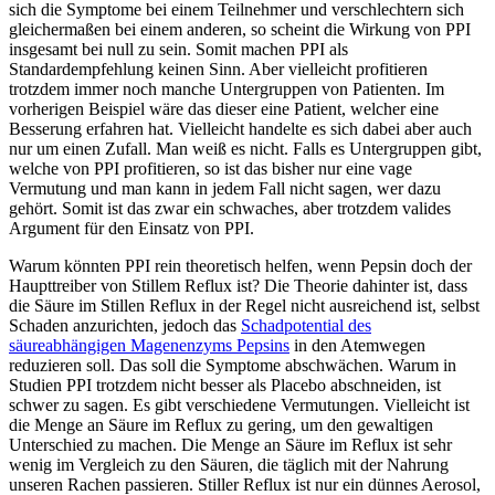
sich die Symptome bei einem Teilnehmer und verschlechtern sich
gleichermaßen bei einem anderen, so scheint die Wirkung von PPI
insgesamt bei null zu sein. Somit machen PPI als
Standardempfehlung keinen Sinn. Aber vielleicht profitieren
trotzdem immer noch manche Untergruppen von Patienten. Im
vorherigen Beispiel wäre das dieser eine Patient, welcher eine
Besserung erfahren hat. Vielleicht handelte es sich dabei aber auch
nur um einen Zufall. Man weiß es nicht. Falls es Untergruppen gibt,
welche von PPI profitieren, so ist das bisher nur eine vage
Vermutung und man kann in jedem Fall nicht sagen, wer dazu
gehört. Somit ist das zwar ein schwaches, aber trotzdem valides
Argument für den Einsatz von PPI.
Warum könnten PPI rein theoretisch helfen, wenn Pepsin doch der
Haupttreiber von Stillem Reflux ist? Die Theorie dahinter ist, dass
die Säure im Stillen Reflux in der Regel nicht ausreichend ist, selbst
Schaden anzurichten, jedoch das
Schadpotential des
säureabhängigen Magenenzyms Pepsins
in den Atemwegen
reduzieren soll. Das soll die Symptome abschwächen. Warum in
Studien PPI trotzdem nicht besser als Placebo abschneiden, ist
schwer zu sagen. Es gibt verschiedene Vermutungen. Vielleicht ist
die Menge an Säure im Reflux zu gering, um den gewaltigen
Unterschied zu machen. Die Menge an Säure im Reflux ist sehr
wenig im Vergleich zu den Säuren, die täglich mit der Nahrung
unseren Rachen passieren. Stiller Reflux ist nur ein dünnes Aerosol,