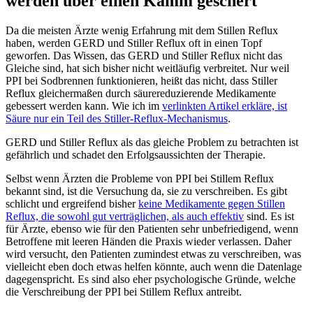
werden über einen Kamm geschert
Da die meisten Ärzte wenig Erfahrung mit dem Stillen Reflux
haben, werden GERD und Stiller Reflux oft in einen Topf
geworfen. Das Wissen, das GERD und Stiller Reflux nicht das
Gleiche sind, hat sich bisher nicht weitläufig verbreitet. Nur weil
PPI bei Sodbrennen funktionieren, heißt das nicht, dass Stiller
Reflux gleichermaßen durch säurereduzierende Medikamente
gebessert werden kann. Wie ich im
verlinkten Artikel erkläre, ist
Säure nur ein Teil des Stiller-Reflux-Mechanismus
.
GERD und Stiller Reflux als das gleiche Problem zu betrachten ist
gefährlich und schadet den Erfolgsaussichten der Therapie.
Selbst wenn Ärzten die Probleme von PPI bei Stillem Reflux
bekannt sind, ist die Versuchung da, sie zu verschreiben. Es gibt
schlicht und ergreifend bisher
keine Medikamente gegen Stillen
Reflux, die sowohl gut verträglichen, als auch effektiv
sind. Es ist
für Ärzte, ebenso wie für den Patienten sehr unbefriedigend, wenn
Betroffene mit leeren Händen die Praxis wieder verlassen. Daher
wird versucht, den Patienten zumindest etwas zu verschreiben, was
vielleicht eben doch etwas helfen könnte, auch wenn die Datenlage
dagegenspricht. Es sind also eher psychologische Gründe, welche
die Verschreibung der PPI bei Stillem Reflux antreibt.