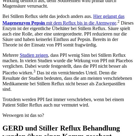
Wirkung dennoch aus, denn Sodbrennen wird primär durch
Magensäure verursacht.
Bei Stillem Reflux sieht das jedoch anders aus.
Hier gelangt das
2
Magenenzym Pepsin
mit dem Reflux bis in die Atemwege
.
Dieses
Enzym ist der eigentliche Übeltäter bei Stillem Reflux. Säure spielt
auch eine Rolle, aber eine untergeordnete. PPI reduzieren nur die
Säure und haben keinerlei Einfluss auf Pepsin. Bereits in der
Theorie ist der Einsatz von PPI somit fragwürdig.
Mehrere
Studien zeigen
, dass PPI wenig Sinn bei Stillem Reflux
machen. In vielen Studien wurde die Wirkung von PPI mit Placebos
verglichen. Dabei wurde festgestellt, dass die PPI nicht besser als
3
Placebo wirken.
Das ist ein vernichtendes Urteil. Denn die
Resultate der Studien bedeuten, dass die am meisten verschriebenen
Medikamente bei Stillem Reflux nicht besser als Zuckerpastillen
sind.
Trotzdem werden PPI fast immer verschrieben, wenn bei einem
Patient Stiller Reflux auch nur vermutet wird.
Weswegen ist das so?
GERD und Stiller Reflux Behandlung