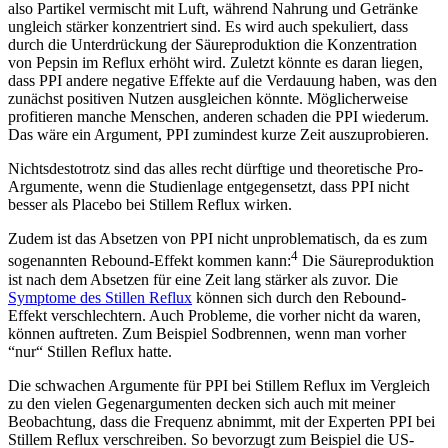
also Partikel vermischt mit Luft, während Nahrung und Getränke
ungleich stärker konzentriert sind. Es wird auch spekuliert, dass
durch die Unterdrückung der Säureproduktion die Konzentration
von Pepsin im Reflux erhöht wird. Zuletzt könnte es daran liegen,
dass PPI andere negative Effekte auf die Verdauung haben, was den
zunächst positiven Nutzen ausgleichen könnte. Möglicherweise
profitieren manche Menschen, anderen schaden die PPI wiederum.
Das wäre ein Argument, PPI zumindest kurze Zeit auszuprobieren.
Nichtsdestotrotz sind das alles recht dürftige und theoretische Pro-
Argumente, wenn die Studienlage entgegensetzt, dass PPI nicht
besser als Placebo bei Stillem Reflux wirken.
Zudem ist das Absetzen von PPI nicht unproblematisch, da es zum
4
sogenannten Rebound-Effekt kommen kann:
Die Säureproduktion
ist nach dem Absetzen für eine Zeit lang stärker als zuvor. Die
Symptome des Stillen Reflux
können sich durch den Rebound-
Effekt verschlechtern. Auch Probleme, die vorher nicht da waren,
können auftreten. Zum Beispiel Sodbrennen, wenn man vorher
“nur“ Stillen Reflux hatte.
Die schwachen Argumente für PPI bei Stillem Reflux im Vergleich
zu den vielen Gegenargumenten decken sich auch mit meiner
Beobachtung, dass die Frequenz abnimmt, mit der Experten PPI bei
Stillem Reflux verschreiben. So bevorzugt zum Beispiel die US-