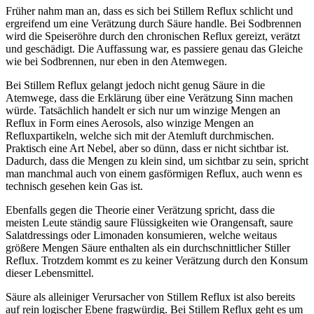
Früher nahm man an, dass es sich bei Stillem Reflux schlicht und
ergreifend um eine Verätzung durch Säure handle. Bei Sodbrennen
wird die Speiseröhre durch den chronischen Reflux gereizt, verätzt
und geschädigt. Die Auffassung war, es passiere genau das Gleiche
wie bei Sodbrennen, nur eben in den Atemwegen.
Bei Stillem Reflux gelangt jedoch nicht genug Säure in die
Atemwege, dass die Erklärung über eine Verätzung Sinn machen
würde. Tatsächlich handelt er sich nur um winzige Mengen an
Reflux in Form eines Aerosols, also winzige Mengen an
Refluxpartikeln, welche sich mit der Atemluft durchmischen.
Praktisch eine Art Nebel, aber so dünn, dass er nicht sichtbar ist.
Dadurch, dass die Mengen zu klein sind, um sichtbar zu sein, spricht
man manchmal auch von einem gasförmigen Reflux, auch wenn es
technisch gesehen kein Gas ist.
Ebenfalls gegen die Theorie einer Verätzung spricht, dass die
meisten Leute ständig saure Flüssigkeiten wie Orangensaft, saure
Salatdressings oder Limonaden konsumieren, welche weitaus
größere Mengen Säure enthalten als ein durchschnittlicher Stiller
Reflux. Trotzdem kommt es zu keiner Verätzung durch den Konsum
dieser Lebensmittel.
Säure als alleiniger Verursacher von Stillem Reflux ist also bereits
auf rein logischer Ebene fragwürdig. Bei Stillem Reflux geht es um