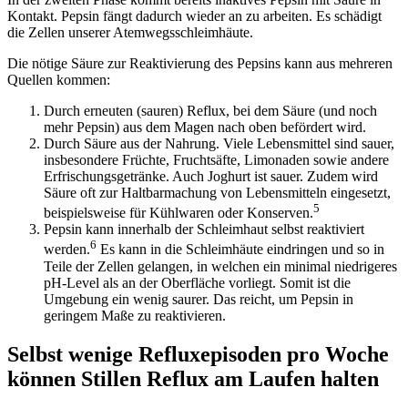
Kontakt. Pepsin fängt dadurch wieder an zu arbeiten. Es schädigt
die Zellen unserer Atemwegsschleimhäute.
Die nötige Säure zur Reaktivierung des Pepsins kann aus mehreren
Quellen kommen:
Durch erneuten (sauren) Reflux, bei dem Säure (und noch
mehr Pepsin) aus dem Magen nach oben befördert wird.
Durch Säure aus der Nahrung. Viele Lebensmittel sind sauer,
insbesondere Früchte, Fruchtsäfte, Limonaden sowie andere
Erfrischungsgetränke. Auch Joghurt ist sauer. Zudem wird
Säure oft zur Haltbarmachung von Lebensmitteln eingesetzt,
5
beispielsweise für Kühlwaren oder Konserven.
Pepsin kann innerhalb der Schleimhaut selbst reaktiviert
6
werden.
Es kann in die Schleimhäute eindringen und so in
Teile der Zellen gelangen, in welchen ein minimal niedrigeres
pH-Level als an der Oberfläche vorliegt. Somit ist die
Umgebung ein wenig saurer. Das reicht, um Pepsin in
geringem Maße zu reaktivieren.
Selbst wenige Refluxepisoden pro Woche
können Stillen Reflux am Laufen halten