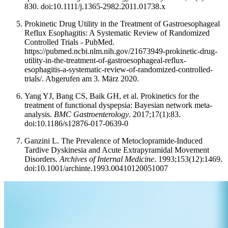
830. doi:10.1111/j.1365-2982.2011.01738.x
Prokinetic Drug Utility in the Treatment of Gastroesophageal
Reflux Esophagitis: A Systematic Review of Randomized
Controlled Trials - PubMed.
https://pubmed.ncbi.nlm.nih.gov/21673949-prokinetic-drug-
utility-in-the-treatment-of-gastroesophageal-reflux-
esophagitis-a-systematic-review-of-randomized-controlled-
trials/. Abgerufen am 3. März 2020.
Yang YJ, Bang CS, Baik GH, et al. Prokinetics for the
treatment of functional dyspepsia: Bayesian network meta-
analysis.
BMC Gastroenterology
. 2017;17(1):83.
doi:10.1186/s12876-017-0639-0
Ganzini L. The Prevalence of Metoclopramide-Induced
Tardive Dyskinesia and Acute Extrapyramidal Movement
Disorders.
Archives of Internal Medicine
. 1993;153(12):1469.
doi:10.1001/archinte.1993.00410120051007