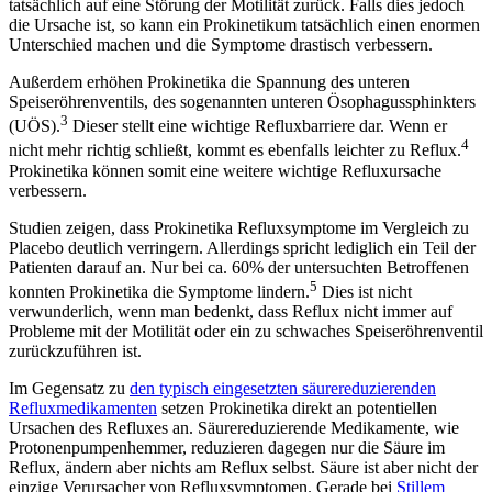
tatsächlich auf eine Störung der Motilität zurück. Falls dies jedoch
die Ursache ist, so kann ein Prokinetikum tatsächlich einen enormen
Unterschied machen und die Symptome drastisch verbessern.
Außerdem erhöhen Prokinetika die Spannung des unteren
Speiseröhrenventils, des sogenannten unteren Ösophagussphinkters
3
(UÖS).
Dieser stellt eine wichtige Refluxbarriere dar. Wenn er
4
nicht mehr richtig schließt, kommt es ebenfalls leichter zu Reflux.
Prokinetika können somit eine weitere wichtige Refluxursache
verbessern.
Studien zeigen, dass Prokinetika Refluxsymptome im Vergleich zu
Placebo deutlich verringern. Allerdings spricht lediglich ein Teil der
Patienten darauf an. Nur bei ca. 60% der untersuchten Betroffenen
5
konnten Prokinetika die Symptome lindern.
Dies ist nicht
verwunderlich, wenn man bedenkt, dass Reflux nicht immer auf
Probleme mit der Motilität oder ein zu schwaches Speiseröhrenventil
zurückzuführen ist.
Im Gegensatz zu
den typisch eingesetzten säurereduzierenden
Refluxmedikamenten
setzen Prokinetika direkt an potentiellen
Ursachen des Refluxes an. Säurereduzierende Medikamente, wie
Protonenpumpenhemmer, reduzieren dagegen nur die Säure im
Reflux, ändern aber nichts am Reflux selbst. Säure ist aber nicht der
einzige Verursacher von Refluxsymptomen. Gerade bei
Stillem