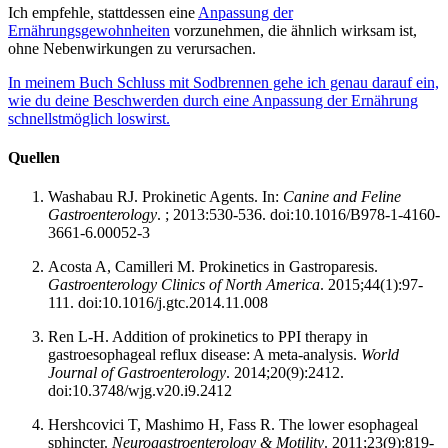
Ich empfehle, stattdessen eine
Anpassung der
Ernährungsgewohnheiten
vorzunehmen, die ähnlich wirksam ist,
ohne Nebenwirkungen zu verursachen.
In meinem Buch Schluss mit Sodbrennen gehe ich genau darauf ein,
wie du deine Beschwerden durch eine Anpassung der Ernährung
schnellstmöglich loswirst.
Quellen
Washabau RJ. Prokinetic Agents. In:
Canine and Feline
Gastroenterology
. ; 2013:530-536. doi:10.1016/B978-1-4160-
3661-6.00052-3
Acosta A, Camilleri M. Prokinetics in Gastroparesis.
Gastroenterology Clinics of North America
. 2015;44(1):97-
111. doi:10.1016/j.gtc.2014.11.008
Ren L-H. Addition of prokinetics to PPI therapy in
gastroesophageal reflux disease: A meta-analysis.
World
Journal of Gastroenterology
. 2014;20(9):2412.
doi:10.3748/wjg.v20.i9.2412
Hershcovici T, Mashimo H, Fass R. The lower esophageal
sphincter.
Neurogastroenterology & Motility
. 2011;23(9):819-