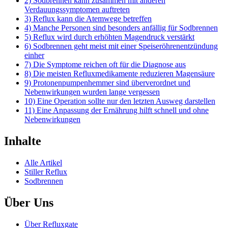
2) Sodbrennen kann zusammen mit anderen
Verdauungssymptomen auftreten
3) Reflux kann die Atemwege betreffen
4) Manche Personen sind besonders anfällig für Sodbrennen
5) Reflux wird durch erhöhten Magendruck verstärkt
6) Sodbrennen geht meist mit einer Speiseröhrenentzündung
einher
7) Die Symptome reichen oft für die Diagnose aus
8) Die meisten Refluxmedikamente reduzieren Magensäure
9) Protonenpumpenhemmer sind überverordnet und
Nebenwirkungen wurden lange vergessen
10) Eine Operation sollte nur den letzten Ausweg darstellen
11) Eine Anpassung der Ernährung hilft schnell und ohne
Nebenwirkungen
Inhalte
Alle Artikel
Stiller Reflux
Sodbrennen
Über Uns
Über Refluxgate