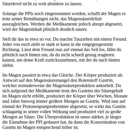
Säurelevel nicht zu weit absinken zu lassen.
Solange die PPIs noch eingenommen werden, schafft der Magen es
trotz seiner Bemühungen nicht, das Magensäuredefizit
auszugleichen. Werden die Medikamente jedoch abrupt abgesetzt,
wird der Mageninhalt plötzlich deutlich saurer.
Stell dir das in etwa so vor. Du machst Tauziehen mit einem Freund.
Jeder von euch zieht so stark er kann in die entgegengesetzte
Richtung. Lässt dein Freund nun auf einmal das Seil los, fällst du
plötzlich nach hinten um, da du nicht schnell genug reagieren
kannst, um deine Kraft zurückzunehmen, mit der du nach hinten
ziehst.
Im Magen passiert in etwa das Gleiche. Der Körper produziert als
Antwort auf den Magensäuremangel den Botenstoff
Gastrin
,
welcher normalerweise die Magensäureproduktion ankurbelt. Da
sich aufgrund der Medikamente trotz des Gastrins der Säuregehalt
im Magen nicht erhöht, produziert der Körper über Wochen, Monate
und Jahre hinweg immer größere Mengen an Gastrin. Wird nun auf
einmal der Protonenpumpenhemmer abgesetzt, so wirkt das Gastrin
schlagartig in seiner vollen Wirkung und produziert viel zu große
Mengen an Säure. Die Überproduktion ist umso stärker, je länger
die Einnahme der PPI gedauert hat, da dann die Konzentration von
Gastrin im Magen entsprechend höher ist.