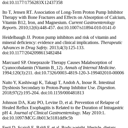
doi:10.1177/1756283X12437358
Ito T, Jensen RT. Association of Long-Term Proton Pump Inhibitor
Therapy with Bone Fractures and Effects on Absorption of Calcium,
Vitamin B12, Iron, and Magnesium.
Current Gastroenterology
Reports
. 2010;12(6):448-457. doi:10.1007/s11894-010-0141-0
Heidelbaugh JJ. Proton pump inhibitors and risk of vitamin and
mineral deficiency: evidence and clinical implications.
Therapeutic
Advances in Drug Safety
. 2013;4(3):125-133.
doi:10.1177/2042098613482484
Marcuard SP. Omeprazole Therapy Causes Malabsorption of
Cyanocobalamin (Vitamin B_12).
Annals of Internal Medicine
.
1994;120(3):211. doi:10.7326/0003-4819-120-3-199402010-00006
Naito Y, Kashiwagi K, Takagi T, Andoh A, Inoue R. Intestinal
Dysbiosis Secondary to Proton-Pump Inhibitor Use.
Digestion
.
2018;97(2):195-204. doi:10.1159/000481813
Johnson DA, Katz PO, Levine D, et al. Prevention of Relapse of
Healed Reflux Esophagitis is Related to the Duration of Intragastric
pH 4.
Journal of Clinical Gastroenterology
. May 2010:1.
doi:10.1097/MCG.0b013e3181dd9c5b
Festi D, Scaioli E, Baldi F, et al. Body weight, lifestyle, dietary