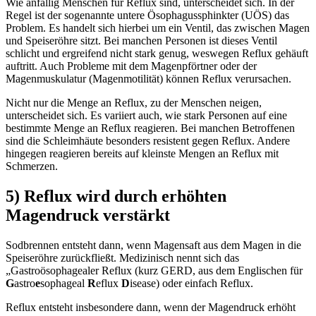
Wie anfällig Menschen für Reflux sind, unterscheidet sich. In der
Regel ist der sogenannte untere Ösophagussphinkter (UÖS) das
Problem. Es handelt sich hierbei um ein Ventil, das zwischen Magen
und Speiseröhre sitzt. Bei manchen Personen ist dieses Ventil
schlicht und ergreifend nicht stark genug, weswegen Reflux gehäuft
auftritt. Auch Probleme mit dem Magenpförtner oder der
Magenmuskulatur (Magenmotilität) können Reflux verursachen.
Nicht nur die Menge an Reflux, zu der Menschen neigen,
unterscheidet sich. Es variiert auch, wie stark Personen auf eine
bestimmte Menge an Reflux reagieren. Bei manchen Betroffenen
sind die Schleimhäute besonders resistent gegen Reflux. Andere
hingegen reagieren bereits auf kleinste Mengen an Reflux mit
Schmerzen.
5) Reflux wird durch erhöhten
Magendruck verstärkt
Sodbrennen entsteht dann, wenn Magensaft aus dem Magen in die
Speiseröhre zurückfließt. Medizinisch nennt sich das
„Gastroösophagealer Reflux (kurz GERD, aus dem Englischen für
G
astro
e
sophageal
R
eflux
D
isease) oder einfach Reflux.
Reflux entsteht insbesondere dann, wenn der Magendruck erhöht