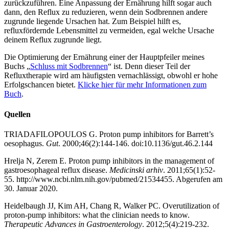
zurückzuführen. Eine Anpassung der Ernährung hilft sogar auch
dann, den Reflux zu reduzieren, wenn dein Sodbrennen andere
zugrunde liegende Ursachen hat. Zum Beispiel hilft es,
refluxfördernde Lebensmittel zu vermeiden, egal welche Ursache
deinem Reflux zugrunde liegt.
Die Optimierung der Ernährung einer der Hauptpfeiler meines
Buchs „
Schluss mit Sodbrennen
“ ist. Denn dieser Teil der
Refluxtherapie wird am häufigsten vernachlässigt, obwohl er hohe
Erfolgschancen bietet.
Klicke hier für mehr Informationen zum
Buch
.
Quellen
TRIADAFILOPOULOS G. Proton pump inhibitors for Barrett’s
oesophagus.
Gut
. 2000;46(2):144-146. doi:10.1136/gut.46.2.144
Hrelja N, Zerem E. Proton pump inhibitors in the management of
gastroesophageal reflux disease.
Medicinski arhiv
. 2011;65(1):52-
55. http://www.ncbi.nlm.nih.gov/pubmed/21534455. Abgerufen am
30. Januar 2020.
Heidelbaugh JJ, Kim AH, Chang R, Walker PC. Overutilization of
proton-pump inhibitors: what the clinician needs to know.
Therapeutic Advances in Gastroenterology
. 2012;5(4):219-232.