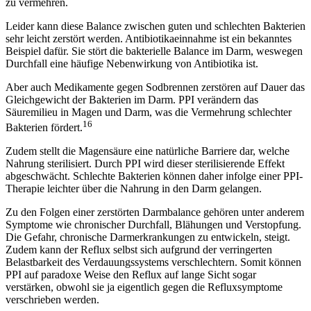
zu vermehren.
Leider kann diese Balance zwischen guten und schlechten Bakterien
sehr leicht zerstört werden. Antibiotikaeinnahme ist ein bekanntes
Beispiel dafür. Sie stört die bakterielle Balance im Darm, weswegen
Durchfall eine häufige Nebenwirkung von Antibiotika ist.
Aber auch Medikamente gegen Sodbrennen zerstören auf Dauer das
Gleichgewicht der Bakterien im Darm. PPI verändern das
Säuremilieu in Magen und Darm, was die Vermehrung schlechter
16
Bakterien fördert.
Zudem stellt die Magensäure eine natürliche Barriere dar, welche
Nahrung sterilisiert. Durch PPI wird dieser sterilisierende Effekt
abgeschwächt. Schlechte Bakterien können daher infolge einer PPI-
Therapie leichter über die Nahrung in den Darm gelangen.
Zu den Folgen einer zerstörten Darmbalance gehören unter anderem
Symptome wie chronischer Durchfall, Blähungen und Verstopfung.
Die Gefahr, chronische Darmerkrankungen zu entwickeln, steigt.
Zudem kann der Reflux selbst sich aufgrund der verringerten
Belastbarkeit des Verdauungssystems verschlechtern. Somit können
PPI auf paradoxe Weise den Reflux auf lange Sicht sogar
verstärken, obwohl sie ja eigentlich gegen die Refluxsymptome
verschrieben werden.