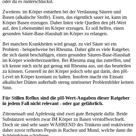
oder du es runterschluckst.
Zweitens: im Körper entstehen bei der Verdauung Säuren und
Basen (alkalische Stoffe). Essen, das eigentlich sauer ist, kann im
Körper Basen erzeugen. Daher listen viele Quellen den pH-Wert
auf, den Lebensmittel im Körper erzeugen. Er soll helfen, einen
gesunden Säure-Base-Haushalt im Körper zu erlangen.
Bei manchen Krankheiten wird gesagt, zu viel Säure sei ein
Problem - beispielweise bei Rheuma. Daher gibt es viele Ratgeber,
die sich damit beschäftigen, einen gesunden Säuren-Base-Haushalt
im Körper wiederherzustellen. Bei Rheuma mag das zutreffen, und
ich kenne mich nicht gut genug mit Rheuma aus, um das beurteilen
zu können. Generell ist der Körper jedoch sehr gut darin, den pH-
Level im Körper konstant zu halten. Insofern macht ein Einsatz
alkalischer Diäten außerhalb streng umrissener Problemfelder keinen
Sinn.
Für Stillen Reflux sind die pH-Wert-Angaben dieser Ratgeber
in jedem Fall nicht relevant - oder gar gefährlich.
Zitronensaft und Apfelessig sind zwei gute Beispiele dafür. Beide
Substanzen werden zwar IM Körper zu Basen verstoffwechselt.
Doch sie sind sehr sauer WÄHREND des Trinkens und reaktivieren
daher zuvor refluxtes Pepsin in Rachen und Mund, welche dann die
Schleimhäute schädigen.