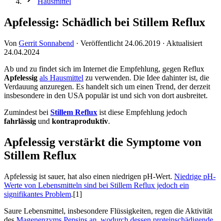
Hausmittel
Apfelessig: Schädlich bei Stillem Reflux
Von
Gerrit Sonnabend
·
Veröffentlicht
24.06.2019
·
Aktualisiert
24.04.2024
Ab und zu findet sich im Internet die Empfehlung, gegen Reflux
Apfelessig
als Hausmittel
zu verwenden. Die Idee dahinter ist, die
Verdauung anzuregen. Es handelt sich um einen Trend, der derzeit
insbesondere in den USA populär ist und sich von dort ausbreitet.
Zumindest bei
Stillem Reflux
ist diese Empfehlung jedoch
fahrlässig
und
kontraproduktiv
.
Apfelessig verstärkt die Symptome von
Stillem Reflux
Apfelessig ist sauer, hat also einen niedrigen pH-Wert.
Niedrige pH-
Werte von Lebensmitteln sind bei Stillem Reflux jedoch ein
signifikantes Problem
.[1]
Saure Lebensmittel, insbesondere Flüssigkeiten, regen die Aktivität
des
Magenenzyms Pepsins an, wodurch dessen proteinschädigende