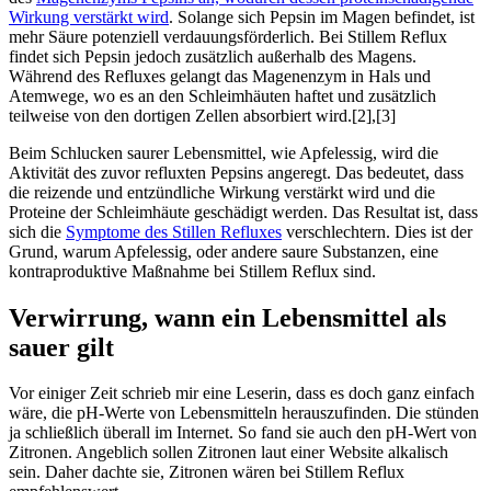
Wirkung verstärkt wird
. Solange sich Pepsin im Magen befindet, ist
mehr Säure potenziell verdauungsförderlich. Bei Stillem Reflux
findet sich Pepsin jedoch zusätzlich außerhalb des Magens.
Während des Refluxes gelangt das Magenenzym in Hals und
Atemwege, wo es an den Schleimhäuten haftet und zusätzlich
teilweise von den dortigen Zellen absorbiert wird.[2],[3]
Beim Schlucken saurer Lebensmittel, wie Apfelessig, wird die
Aktivität des zuvor refluxten Pepsins angeregt. Das bedeutet, dass
die reizende und entzündliche Wirkung verstärkt wird und die
Proteine der Schleimhäute geschädigt werden. Das Resultat ist, dass
sich die
Symptome des Stillen Refluxes
verschlechtern. Dies ist der
Grund, warum Apfelessig, oder andere saure Substanzen, eine
kontraproduktive Maßnahme bei Stillem Reflux sind.
Verwirrung, wann ein Lebensmittel als
sauer gilt
Vor einiger Zeit schrieb mir eine Leserin, dass es doch ganz einfach
wäre, die pH-Werte von Lebensmitteln herauszufinden. Die stünden
ja schließlich überall im Internet. So fand sie auch den pH-Wert von
Zitronen. Angeblich sollen Zitronen laut einer Website alkalisch
sein. Daher dachte sie, Zitronen wären bei Stillem Reflux