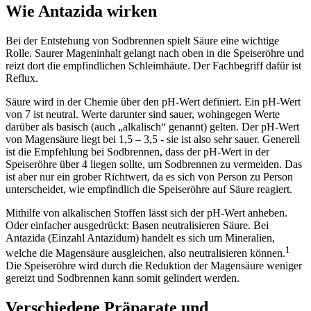
Wie Antazida wirken
Bei der Entstehung von Sodbrennen spielt Säure eine wichtige
Rolle. Saurer Mageninhalt gelangt nach oben in die Speiseröhre und
reizt dort die empfindlichen Schleimhäute. Der Fachbegriff dafür ist
Reflux.
Säure wird in der Chemie über den pH-Wert definiert. Ein pH-Wert
von 7 ist neutral. Werte darunter sind sauer, wohingegen Werte
darüber als basisch (auch „alkalisch“ genannt) gelten. Der pH-Wert
von Magensäure liegt bei 1,5 – 3,5 - sie ist also sehr sauer. Generell
ist die Empfehlung bei Sodbrennen, dass der pH-Wert in der
Speiseröhre über 4 liegen sollte, um Sodbrennen zu vermeiden. Das
ist aber nur ein grober Richtwert, da es sich von Person zu Person
unterscheidet, wie empfindlich die Speiseröhre auf Säure reagiert.
Mithilfe von alkalischen Stoffen lässt sich der pH-Wert anheben.
Oder einfacher ausgedrückt: Basen neutralisieren Säure. Bei
Antazida (Einzahl Antazidum) handelt es sich um Mineralien,
1
welche die Magensäure ausgleichen, also neutralisieren können.
Die Speiseröhre wird durch die Reduktion der Magensäure weniger
gereizt und Sodbrennen kann somit gelindert werden.
Verschiedene Präparate und