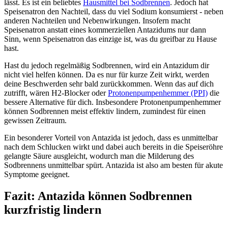
lässt. Es ist ein beliebtes
Hausmittel bei Sodbrennen
. Jedoch hat
Speisenatron den Nachteil, dass du viel Sodium konsumierst - neben
anderen Nachteilen und Nebenwirkungen. Insofern macht
Speisenatron anstatt eines kommerziellen Antazidums nur dann
Sinn, wenn Speisenatron das einzige ist, was du greifbar zu Hause
hast.
Hast du jedoch regelmäßig Sodbrennen, wird ein Antazidum dir
nicht viel helfen können. Da es nur für kurze Zeit wirkt, werden
deine Beschwerden sehr bald zurückkommen. Wenn das auf dich
zutrifft, wären H2-Blocker oder
Protonenpumpenhemmer (PPI)
die
bessere Alternative für dich. Insbesondere Protonenpumpenhemmer
können Sodbrennen meist effektiv lindern, zumindest für einen
gewissen Zeitraum.
Ein besonderer Vorteil von Antazida ist jedoch, dass es unmittelbar
nach dem Schlucken wirkt und dabei auch bereits in die Speiseröhre
gelangte Säure ausgleicht, wodurch man die Milderung des
Sodbrennens unmittelbar spürt. Antazida ist also am besten für akute
Symptome geeignet.
Fazit: Antazida können Sodbrennen
kurzfristig lindern